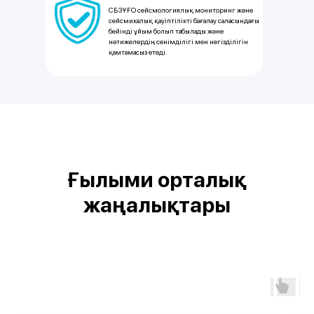
СБЗҰҒО сейсмологиялық мониторинг және
сейсмикалық қауіптілікті бағалау саласындағы
бейінді ұйым болып табылады және
нәтижелердің сенімділігі мен негізділігін
қамтамасыз етеді.
Ғылыми орталық
жаңалықтары