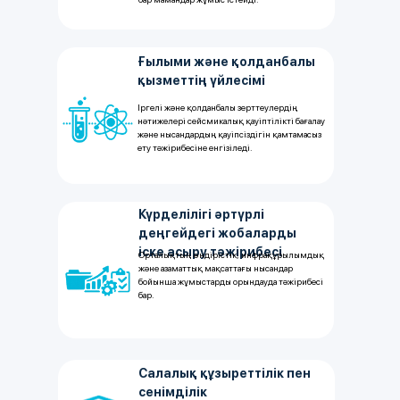
Ғылыми және қолданбалы
қызметтің үйлесімі
Іргелі және қолданбалы зерттеулердің
нәтижелері сейсмикалық қауіптілікті бағалау
және нысандардың қауіпсіздігін қамтамасыз
ету тәжірибесіне енгізіледі.
Күрделілігі әртүрлі
деңгейдегі жобаларды
іске асыру тәжірибесі
Орталықтың өндірістік, инфрақұрылымдық
және азаматтық мақсаттағы нысандар
бойынша жұмыстарды орындауда тәжірибесі
бар.
Салалық құзыреттілік пен
сенімділік