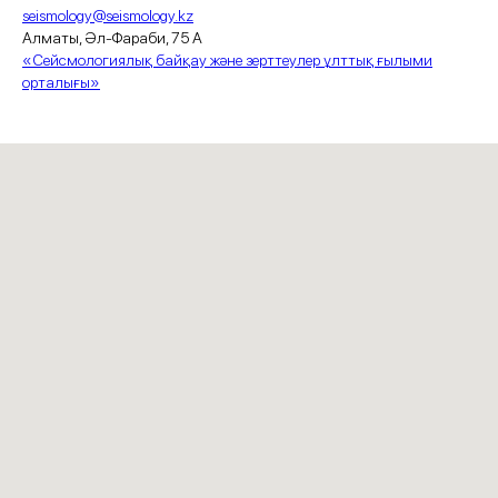
seismology@seismology.kz
Алматы, Әл-Фараби, 75 А
«Сейсмологиялық байқау және зерттеулер ұлттық ғылыми
орталығы»