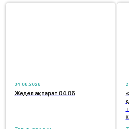
04.06.2026
2
Жедел ақпарат 04.06
«
қ
т
к
Толығырақ оқу
Т