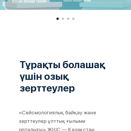
Тұрақты болашақ
үшін озық
зерттеулер
«Сейсмологиялық байқау және
зерттеулер ұлттық ғылыми
орталығы» ЖШС — Қазақстан