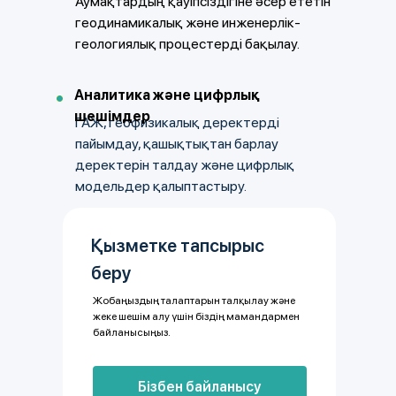
Аумақтардың қауіпсіздігіне әсер ететін
геодинамикалық және инженерлік-
геологиялық процестерді бақылау.
Аналитика және цифрлық
шешімдер
ГАЖ, геофизикалық деректерді
пайымдау, қашықтықтан барлау
деректерін талдау және цифрлық
модельдер қалыптастыру.
Қызметке тапсырыс
беру
Жобаңыздың талаптарын талқылау және
жеке шешім алу үшін біздің мамандармен
байланысыңыз.
Бізбен байланысу