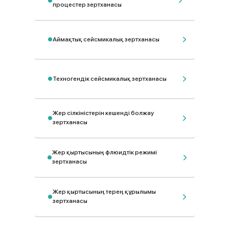
процестер зертханасы
Аймақтық сейсмикалық зертханасы
Техногендік сейсмикалық зертханасы
Жер сілкіністерін кешенді болжау
зертханасы
Жер қыртысының флюидтік режимі
зертханасы
Жер қыртысының терең құрылымы
зертханасы