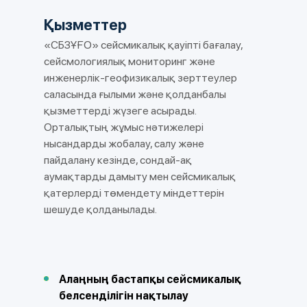
Қызметтер
«СБЗҰҒО» сейсмикалық қауіпті бағалау,
сейсмологиялық мониторинг және
инженерлік-геофизикалық зерттеулер
саласында ғылыми және қолданбалы
қызметтерді жүзеге асырады.
Орталықтың жұмыс нәтижелері
нысандарды жобалау, салу және
пайдалану кезінде, сондай-ақ
аумақтарды дамыту мен сейсмикалық
қатерлерді төмендету міндеттерін
шешуде қолданылады.
Алаңның бастапқы сейсмикалық
белсенділігін нақтылау