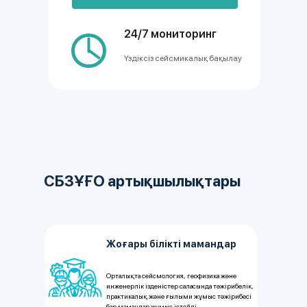
24/7 мониторинг
Үздіксіз сейсмикалық бақылау
СБЗҰҒО артықшылықтары
Жоғары білікті мамандар
Орталықта сейсмология, геофизика және
инженерлік ізденістер саласында тәжірибелік,
практикалық және ғылыми жұмыс тәжірибесі
бар мамандар жұмыс істейді.