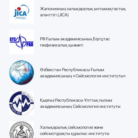
Жапонияның халықаралық ынтымақтастық
агенттігі (JICA)
РФ Ғылым академиясының Біртұтас
геофизикалық қызметі
Өзбекстан Республикасы Ғылым
академиясының «Сейсмология институты»
Қырғыз Республикасы Ұлттық ғылым
академиясының Сейсмология институты
Халықаралық сейсмология және
сейсмотұрақты құрылыс институты