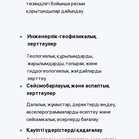
төзімділігі бойынша ресми
қорытындылар дайындау.
Инженерлік-геофизикалық
зерттеулер
Геологиялық құрылымдарды,
жарылымдарды, топырақ және
гидрогеологиялық жағдайларды
зерттеу.
Сейсмобарлауық және аспаптық
зерттеулер
Далалық жұмыстар, деректерді өңдеу,
акселерограммаларды есептеу және
сейсмикалық әсерлерді бағалау.
Қауіпті үдерістерді қадағалау