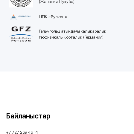
(Жапония, Цукуба)
НПК «Вулкан»
Гельмгольц атындағы халықаралық
геофизикалық орталық (Германия)
Байланыстар
+7 727 269 46 14