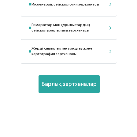
Инженерлік сейсмология зертханасы
Ғимараттар мен құрылыстардың
сейсмотұрақтылығы зертханасы
Жерді қашықтықтан зондтау және
картография зертханасы
Барлық зертханалар