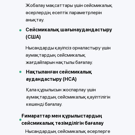
Жобалау мақсаттары үшін сейсмикалық
әсерлердің есептік параметрлерін
анықтау.
Сейсмикалық шағынаудандастыру
(США)
Нысандарды қауіпсіз орналастыру үшін
аумақтардың сейсмикалық
жағдайларын нақтылы бағалау.
Нақтыланған сейсмикалық
аудандастыру (НСА)
Қала құрылысын жоспарлау үшін
аумақтардың сейсмикалық қауіптілігін
кешенді бағалау.
Ғимараттар мен құрылыстардың
сейсмикалық төзімділігін бағалау
Нысандардың сейсмикалық әсерлерге