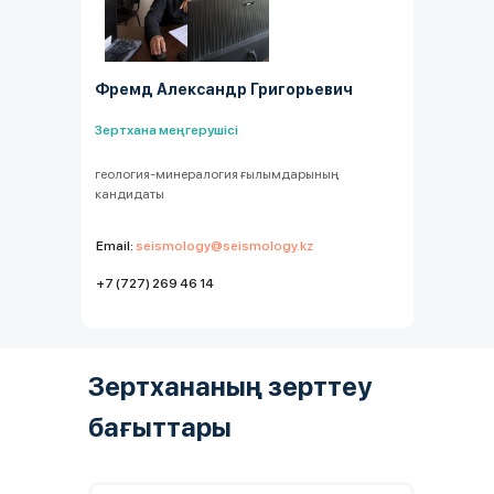
Фремд Александр Григорьевич
Зертхана меңгерушісі
геология-минералогия ғылымдарының
кандидаты
Email:
seismology@seismology.kz
+7 (727) 269 46 14
Зертхананың зерттеу
бағыттары