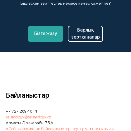
Бірлескен зерттеулер немесе кеңес қажет пе?
Барлық
Бізге жазу
зертханалар
Байланыстар
+7 727 269 46 14
seismology@seismology.kz
Алматы, Әл-Фараби, 75 А
«Сейсмологиялық байқау және зерттеулер ұлттық ғылыми