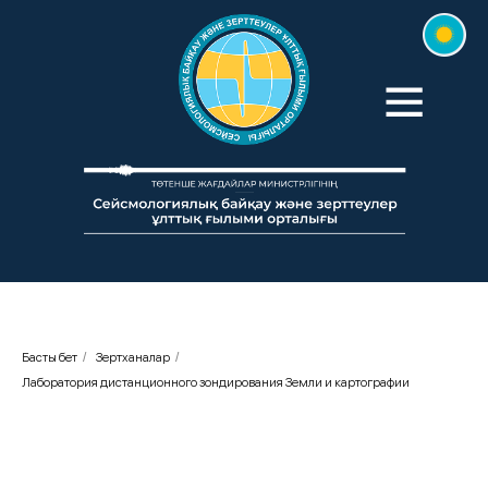
Басты бет
/
Зертханалар
/
Лаборатория дистанционного зондирования Земли и картографии