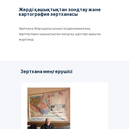
Жерді қашықтықтан зондтау және
картография зертханасы
Зертхана Жер қыртысының геодинамикалық
зерттеулерін қашықтықтан зондтау әдістері арқылы
жүргізеді.
Зертхана меңгерушісі