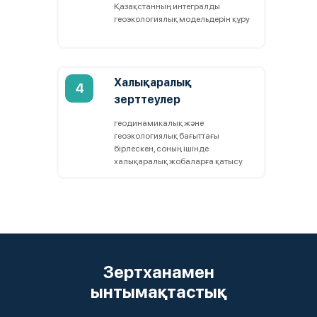
Қазақстанның интегралды
геоэкологиялық модельдерін құру
Халықаралық
4
зерттеулер
геодинамикалық және
геоэкологиялық бағыттағы
бірлескен, соның ішінде
халықаралық жобаларға қатысу
Зертханамен
ынтымақтастық