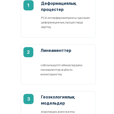
Деформациялық
1
процестер
РСА интерферометриясы әдісімен
деформациялық процестерді
зерттеу
Линеаменттер
2
сейсмоқауіпті аймақтардағы
линеаменттер жүйесін
мониторингтеу
Геоэкологиялық
3
модельдер
өңірлердің және жалпы