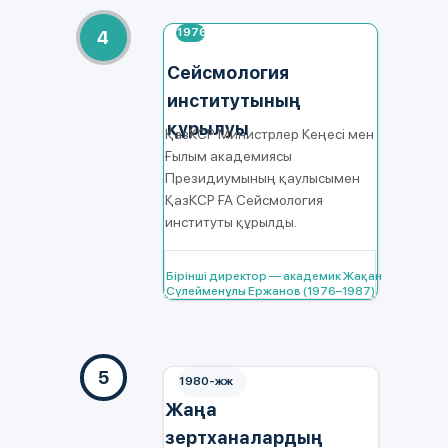
1976
4
Сейсмология
институтының
құрылуы
ҚазКСР Министрлер Кеңесі мен
Ғылым академиясы
Президиумының қаулысымен
ҚазКСР ҒА Сейсмология
институты құрылды.
Бірінші директор — академик Жақан
Сүлейменұлы Ержанов (1976–1987).
5
1980-жж
Жаңа
зертханалардың