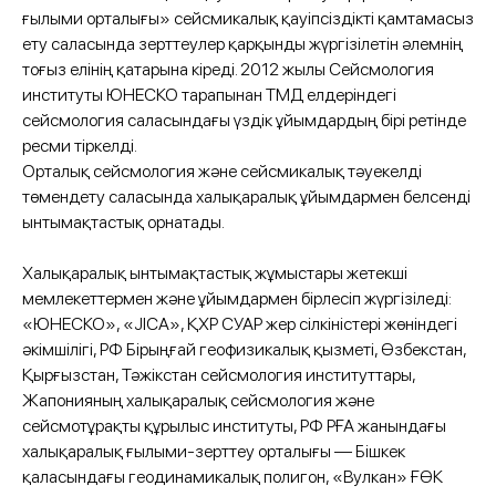
ғылыми орталығы» сейсмикалық қауіпсіздікті қамтамасыз
ету саласында зерттеулер қарқынды жүргізілетін әлемнің
тоғыз елінің қатарына кіреді. 2012 жылы Сейсмология
институты ЮНЕСКО тарапынан ТМД елдеріндегі
сейсмология саласындағы үздік ұйымдардың бірі ретінде
ресми тіркелді.
Орталық сейсмология және сейсмикалық тәуекелді
төмендету саласында халықаралық ұйымдармен белсенді
ынтымақтастық орнатады.
Халықаралық ынтымақтастық жұмыстары жетекші
мемлекеттермен және ұйымдармен бірлесіп жүргізіледі:
«ЮНЕСКО», «JICA», ҚХР СУАР жер сілкіністері жөніндегі
әкімшілігі, РФ Бірыңғай геофизикалық қызметі, Өзбекстан,
Қырғызстан, Тәжікстан сейсмология институттары,
Жапонияның халықаралық сейсмология және
сейсмотұрақты құрылыс институты, РФ РҒА жанындағы
халықаралық ғылыми-зерттеу орталығы — Бішкек
қаласындағы геодинамикалық полигон, «Вулкан» ҒӨК