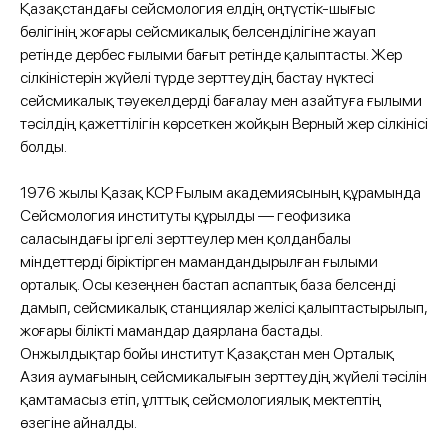
Қазақстандағы сейсмология елдің оңтүстік-шығыс
бөлігінің жоғары сейсмикалық белсенділігіне жауап
ретінде дербес ғылыми бағыт ретінде қалыптасты. Жер
сілкіністерін жүйелі түрде зерттеудің бастау нүктесі
сейсмикалық тәуекелдерді бағалау мен азайтуға ғылыми
тәсілдің қажеттілігін көрсеткен жойқын Верный жер сілкінісі
болды.
1976 жылы Қазақ КСР Ғылым академиясының құрамында
Сейсмология институты құрылды — геофизика
саласындағы іргелі зерттеулер мен қолданбалы
міндеттерді біріктірген мамандандырылған ғылыми
орталық. Осы кезеңнен бастап аспаптық база белсенді
дамып, сейсмикалық станциялар желісі қалыптастырылып,
жоғары білікті мамандар даярлана бастады.
Онжылдықтар бойы институт Қазақстан мен Орталық
Азия аумағының сейсмикалығын зерттеудің жүйелі тәсілін
қамтамасыз етіп, ұлттық сейсмологиялық мектептің
өзегіне айналды.