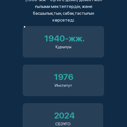
ғылыми мектептердің және
басшылықтың сабақтастығын
көрсетеді.
1940‑жж.
Құрылуы
1976
Институт
2024
СБЗҰҒО