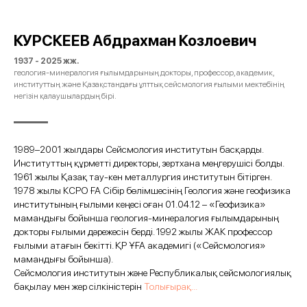
КУРСКЕЕВ Абдрахман Козлоевич
1937 - 2025 жж.
геология-минералогия ғылымдарының докторы, профессор, академик,
институттың және Қазақстандағы ұлттық сейсмология ғылыми мектебінің
негізін қалаушылардың бірі.
1989–2001 жылдары Сейсмология институтын басқарды.
Институттың құрметті директоры, зертхана меңгерушісі болды.
1961 жылы Қазақ тау-кен металлургия институтын бітірген.
1978 жылы КСРО ҒА Сібір бөлімшесінің Геология және геофизика
институтының ғылыми кеңесі оған 01.04.12 – «Геофизика»
мамандығы бойынша геология-минералогия ғылымдарының
докторы ғылыми дәрежесін берді. 1992 жылы ЖАК профессор
ғылыми атағын бекітті. ҚР ҰҒА академигі («Сейсмология»
мамандығы бойынша).
Сейсмология институтын және Республикалық сейсмологиялық
бақылау мен жер сілкіністерін
Толығырақ...