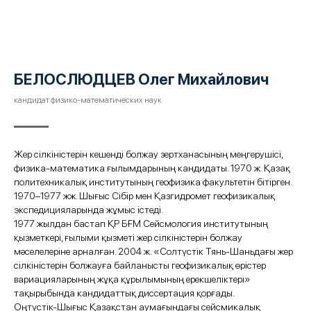
БЕЛОСЛЮДЦЕВ Олег Михайлович
кандидат физико-математических наук
Жер сілкіністерін кешенді болжау зертханасының меңгерушісі,
физика-математика ғылымдарының кандидаты. 1970 ж. Қазақ
политехникалық институтының геофизика факультетін бітірген.
1970–1977 жж. Шығыс Сібір мен Қазгидромет геофизикалық
экспедицияларында жұмыс істеді.
1977 жылдан бастап ҚР БҒМ Сейсмология институтының
қызметкері, ғылыми қызметі жер сілкіністерін болжау
мәселелеріне арналған. 2004 ж. «Солтүстік Тянь-Шаньдағы жер
сілкіністерін болжауға байланысты геофизикалық өрістер
вариацияларының жұқа құрылымының ерекшеліктері»
тақырыбында кандидаттық диссертация қорғады.
Оңтүстік-Шығыс Қазақстан аумағындағы сейсмикалық