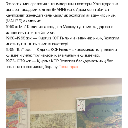
Геология-минералогия ғылымдарының докторы, Халықаралық
ақпарат академиясының (МАИН) және Адам мен табиғат
қауіпсіздігі жөніндегі халықаралық экология академиясының
(МАНЭБ) академигі.
1959 ж. М.И.Калинин атындағы Мәскеу түсті металдар және
алтын институтын бітірген.
1960–1968 жж. — Қырғыз КСР Ғылым академиясының Геология
институтының ғылыми қызметкері.
1968–1971 жж. — Қырғыз КСР Ғылым академиясының ғылыми
қызметін үйлестіру кеңесінің аға ғылыми қызметкері.
1972–1979 жж. — Қырғыз КСР Геология басқармасының бас
геологы, геологиялық барлау
Толығырақ...