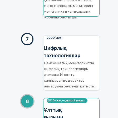
және жаһандық мониторинг
желісі сияқты халықаралық
жобалар басталды.
2000-жж
7
Цифрлық
технологиялар
Сейсмикалық мониторингтің
цифрлық технологиялары
дамыды. Институт
халықаралық деректер
алмасуына белсенді қатысты.
8
2010‑жж. – қазіргі уақыт
Ұлттық
ғылыми