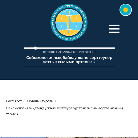
Басты бет
/
Орталық туралы
/
Сейсмологиялық байқау және зерттеулер ұлттық ғылыми орталығының
тарихы