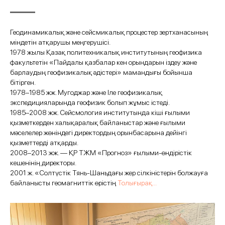
Геодинамикалық және сейсмикалық процестер зертханасының
міндетін атқарушы меңгерушісі.
1978 жылы Қазақ политехникалық институтының геофизика
факультетін «Пайдалы қазбалар кен орындарын іздеу және
барлаудың геофизикалық әдістері» мамандығы бойынша
бітірген.
1978–1985 жж. Мугоджар және Іле геофизикалық
экспедицияларында геофизик болып жұмыс істеді.
1985–2008 жж. Сейсмология институтында кіші ғылыми
қызметкерден халықаралық байланыстар және ғылыми
мәселелер жөніндегі директордың орынбасарына дейінгі
қызметтерді атқарды.
2008–2013 жж. — ҚР ТЖМ «Прогноз» ғылыми-өндірістік
кешенінің директоры.
2001 ж. «Солтүстік Тянь-Шаньдағы жер сілкіністерін болжауға
байланысты геомагниттік өрістің
Толығырақ...