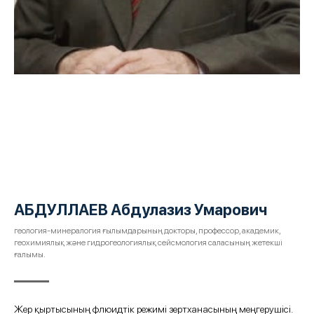
АБДУЛЛАЕВ Абдулазиз Умарович
геология-минералогия ғылымдарының докторы, профессор, академик,
геохимиялық және гидрогеологиялық сейсмология саласының жетекші
ғалымы.
Жер қыртысының флюидтік режимі зертханасының меңгерушісі.