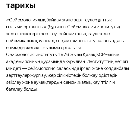
тарихы
«Сейсмологиялық байқау және зерттеулер ұлттық
ғылыми орталығы» (бұрынғы Сейсмология институты) —
жер сілкіністерін зерттеу, сейсмикалық қауіп және
сейсмикалық қауіпсіздікті қамтамасыз ету саласындағы
еліміздің жетекші ғылыми орталығы.
Сейсмология институты 1976 жылы Қазақ КСР Ғылым
академиясының құрамында құрылған. Институттың негізгі
міндеті — сейсмология саласында іргелі және қолданбалы
зерттеулер жүргізу, жер сілкіністерін болжау әдістерін
әзірлеу және аумақтардың сейсмикалық қауіптілігін
бағалау болды.