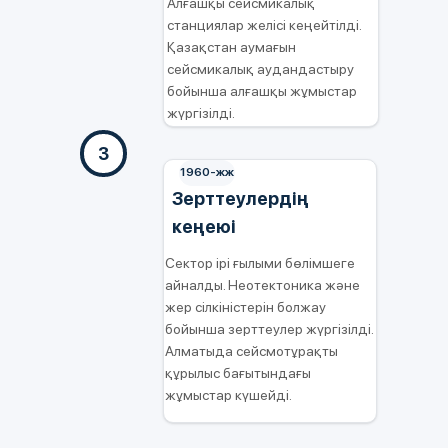
Алғашқы сейсмикалық
станциялар желісі кеңейтілді.
Қазақстан аумағын
сейсмикалық аудандастыру
бойынша алғашқы жұмыстар
жүргізілді.
3
1960-жж
Зерттеулердің
кеңеюі
Сектор ірі ғылыми бөлімшеге
айналды. Неотектоника және
жер сілкіністерін болжау
бойынша зерттеулер жүргізілді.
Алматыда сейсмотұрақты
құрылыс бағытындағы
жұмыстар күшейді.