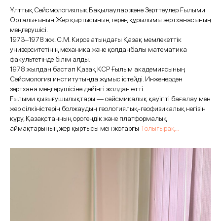
Ұлттық Сейсмологиялық Бақылаулар және Зерттеулер Ғылыми
Орталығының Жер қыртысының терең құрылымы зертханасының
меңгерушісі.
1973–1978 жж. С.М. Киров атындағы Қазақ мемлекеттік
университетінің механика және қолданбалы математика
факультетінде білім алды.
1978 жылдан бастап Қазақ КСР Ғылым академиясының
Сейсмология институтында жұмыс істейді. Инженерден
зертхана меңгерушісіне дейінгі жолдан өтті.
Ғылыми қызығушылықтары — сейсмикалық қауіпті бағалау мен
жер сілкіністерін болжаудың геологиялық-геофизикалық негізін
құру, Қазақстанның орогендік және платформалық
аймақтарының жер қыртысы мен жоғарғы
Толығырақ...