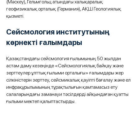
(Мәскеу), Гельмгольц атындағы халықаралық
геофизикалық орталық (Германия), АҚШ Геологиялық
қызметі.
Сейсмология институтының
көрнекті ғалымдары
Қазақстандағы сейсмология ғылымының 50 жылдан
астам даму кезеңінде «Сейсмологиялық байқау және
зерттеулер ұлттық ғылыми орталығы» ғалымдары жер
сілкіністерін зерттеу, сейсмикалық қауіпті бағалау және ел
инфрақұрылымының тұрақтылығын қамтамасыз ету
салаларындағы заманауи тәсілдерді айқындаған қуатты
ғылыми мектеп қалыптастырды.