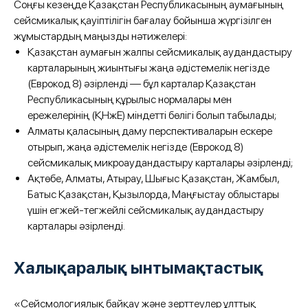
Соңғы кезеңде Қазақстан Республикасының аумағының
сейсмикалық қауіптілігін бағалау бойынша жүргізілген
жұмыстардың маңызды нәтижелері:
Қазақстан аумағын жалпы сейсмикалық аудандастыру
карталарының жиынтығы жаңа әдістемелік негізде
(Еврокод 8) әзірленді — бұл карталар Қазақстан
Республикасының құрылыс нормалары мен
ережелерінің (ҚНжЕ) міндетті бөлігі болып табылады;
Алматы қаласының даму перспективаларын ескере
отырып, жаңа әдістемелік негізде (Еврокод 8)
сейсмикалық микроаудандастыру карталары әзірленді;
Ақтөбе, Алматы, Атырау, Шығыс Қазақстан, Жамбыл,
Батыс Қазақстан, Қызылорда, Маңғыстау облыстары
үшін егжей-тегжейлі сейсмикалық аудандастыру
карталары әзірленді.
Халықаралық ынтымақтастық
«Сейсмологиялық байқау және зерттеулер ұлттық