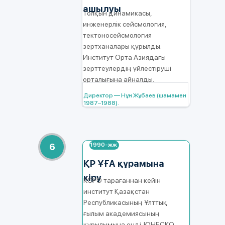
ашылуы
Толқын динамикасы,
инженерлік сейсмология,
тектоносейсмология
зертханалары құрылды.
Институт Орта Азиядағы
зерттеулердің үйлестіруші
орталығына айналды.
Директор — Нұн Жұбаев (шамамен
1987–1988).
1990-жж
6
ҚР ҰҒА құрамына
кіру
КСРО тарағаннан кейін
институт Қазақстан
Республикасының Ұлттық
ғылым академиясының
құрылымына енді. ЮНЕСКО