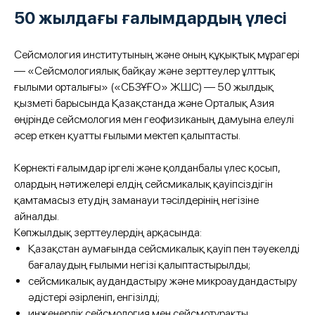
50 жылдағы ғалымдардың үлесі
Сейсмология институтының және оның құқықтық мұрагері
— «Сейсмологиялық байқау және зерттеулер ұлттық
ғылыми орталығы» («СБЗҰҒО» ЖШС) — 50 жылдық
қызметі барысында Қазақстанда және Орталық Азия
өңірінде сейсмология мен геофизиканың дамуына елеулі
әсер еткен қуатты ғылыми мектеп қалыптасты.
Көрнекті ғалымдар іргелі және қолданбалы үлес қосып,
олардың нәтижелері елдің сейсмикалық қауіпсіздігін
қамтамасыз етудің заманауи тәсілдерінің негізіне
айналды.
Көпжылдық зерттеулердің арқасында:
Қазақстан аумағында сейсмикалық қауіп пен тәуекелді
бағалаудың ғылыми негізі қалыптастырылды;
сейсмикалық аудандастыру және микроаудандастыру
әдістері әзірленіп, енгізілді;
инженерлік сейсмология мен сейсмотұрақты