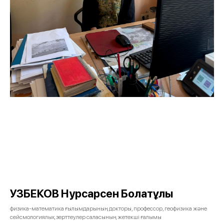
УЗБЕКОВ Нурсарсен Болатұлы
физика-математика ғылымдарының докторы, профессор, геофизика және
сейсмологиялық зерттеулер саласының жетекші ғалымы