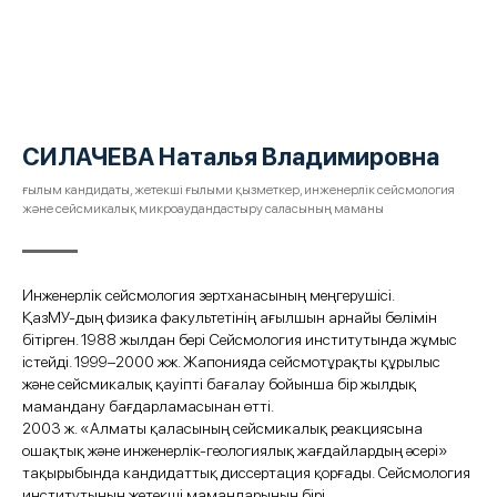
СИЛАЧЕВА Наталья Владимировна
ғылым кандидаты, жетекші ғылыми қызметкер, инженерлік сейсмология
және сейсмикалық микроаудандастыру саласының маманы
Инженерлік сейсмология зертханасының меңгерушісі.
ҚазМУ‑дың физика факультетінің ағылшын арнайы бөлімін
бітірген. 1988 жылдан бері Сейсмология институтында жұмыс
істейді. 1999–2000 жж. Жапонияда сейсмотұрақты құрылыс
және сейсмикалық қауіпті бағалау бойынша бір жылдық
мамандану бағдарламасынан өтті.
2003 ж. «Алматы қаласының сейсмикалық реакциясына
ошақтық және инженерлік‑геологиялық жағдайлардың әсері»
тақырыбында кандидаттық диссертация қорғады. Сейсмология
институтының жетекші мамандарының бірі.