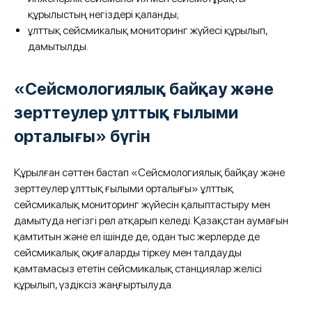
құрылыстың негіздері қаланды;
ұлттық сейсмикалық мониторинг жүйесі құрылып,
дамытылды.
«Сейсмологиялық байқау және
зерттеулер ұлттық ғылыми
орталығы» бүгін
Құрылған сәттен бастап «Сейсмологиялық байқау және
зерттеулер ұлттық ғылыми орталығы» ұлттық
сейсмикалық мониторинг жүйесін қалыптастыру мен
дамытуда негізгі рөл атқарып келеді. Қазақстан аумағын
қамтитын және ел ішінде де, одан тыс жерлерде де
сейсмикалық оқиғаларды тіркеу мен талдауды
қамтамасыз ететін сейсмикалық станциялар желісі
құрылып, үздіксіз жаңғыртылуда.