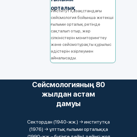
орталық
Институт Қазақстандағы
сейсмология бойынша жетекші
ғылыми орталық ретінде
сақталып отыр, жер
сілкіністерін мониторингтеу
және сейсмотұрақты құрылыс
әдістерін әзірлеумен
айналысады.
Сейсмологияның 80
жылдан астам
дамуы
Сектордан (1940‑жж.) → институтқа
(1976) → ұлттық ғылыми орталыққа
(1990‑жж. – бүгінге дейін) дейінгі жол