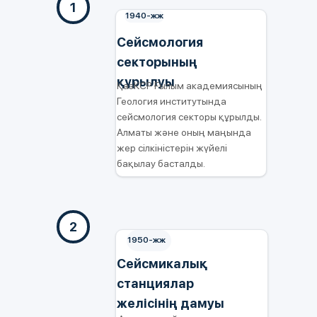
1
1940-жж
Сейсмология
секторының
құрылуы
ҚазКСР Ғылым академиясының
Геология институтында
сейсмология секторы құрылды.
Алматы және оның маңында
жер сілкіністерін жүйелі
бақылау басталды.
2
1950-жж
Сейсмикалық
станциялар
желісінің дамуы