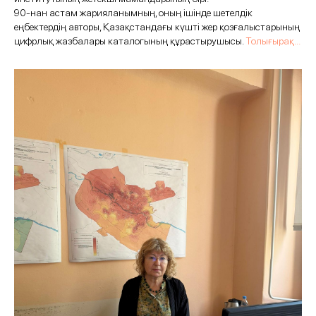
90‑нан астам жарияланымның, оның ішінде шетелдік
еңбектердің авторы, Қазақстандағы күшті жер қозғалыстарының
цифрлық жазбалары каталогының құрастырушысы.
Толығырақ...