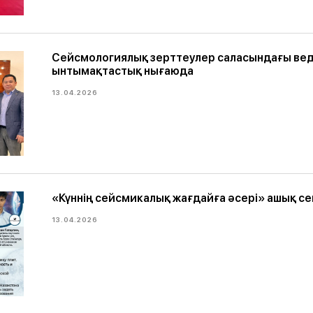
Сейсмологиялық зерттеулер саласындағы ве
ынтымақтастық нығаюда
13.04.2026
«Күннің сейсмикалық жағдайға әсері» ашық с
13.04.2026