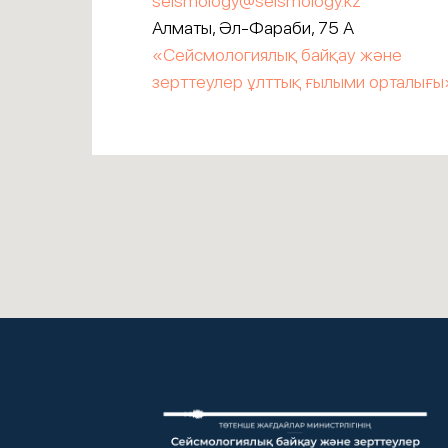
seismology@seismology.kz
Алматы, Әл-Фараби, 75 А
«Сейсмологиялық байқау және
зерттеулер ұлттық ғылыми орталығы