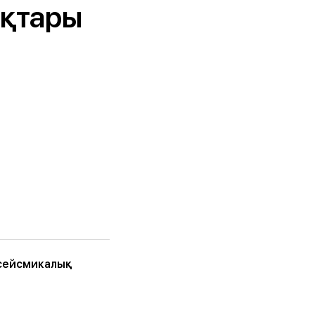
қтары
 сейсмикалық