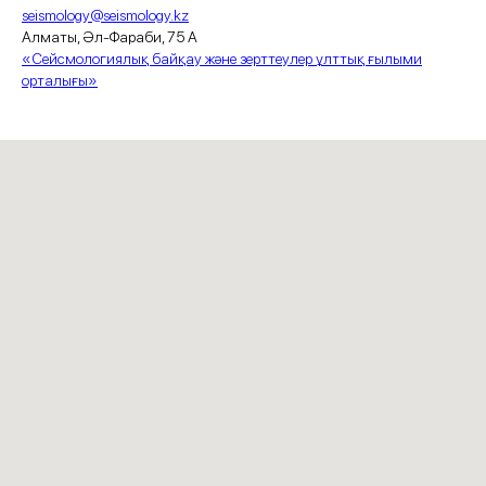
seismology@seismology.kz
Алматы, Әл-Фараби, 75 А
«Сейсмологиялық байқау және зерттеулер ұлттық ғылыми
орталығы»