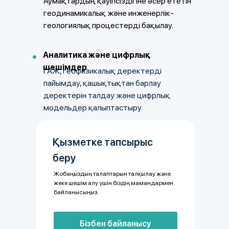
Аумақтардың қауіпсіздігіне әсер ететін
геодинамикалық және инженерлік-
геологиялық процестерді бақылау.
Аналитика және цифрлық
шешімдер
ГАЖ, геофизикалық деректерді
пайымдау, қашықтықтан барлау
деректерін талдау және цифрлық
модельдер қалыптастыру.
Қызметке тапсырыс
беру
Жобаңыздың талаптарын талқылау және
жеке шешім алу үшін біздің мамандармен
байланысыңыз.
Бізбен байланысу