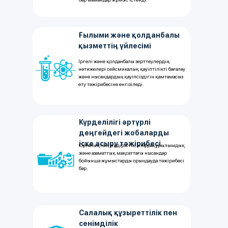
Ғылыми және қолданбалы
қызметтің үйлесімі
Іргелі және қолданбалы зерттеулердің
нәтижелері сейсмикалық қауіптілікті бағалау
және нысандардың қауіпсіздігін қамтамасыз
ету тәжірибесіне енгізіледі.
Күрделілігі әртүрлі
деңгейдегі жобаларды
іске асыру тәжірибесі
Орталықтың өндірістік, инфрақұрылымдық
және азаматтық мақсаттағы нысандар
бойынша жұмыстарды орындауда тәжірибесі
бар.
Салалық құзыреттілік пен
сенімділік