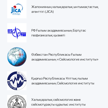
Жапонияның халықаралық ынтымақтастық
агенттігі (JICA)
РФ Ғылым академиясының Біртұтас
геофизикалық қызметі
Өзбекстан Республикасы Ғылым
академиясының «Сейсмология институты»
Қырғыз Республикасы Ұлттық ғылым
академиясының Сейсмология институты
Халықаралық сейсмология және
сейсмотұрақты құрылыс институты