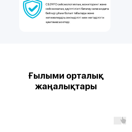
СБЗҰҒО сейсмологиялық мониторинг және
сейсмикалық қауіптілікті бағалау саласындағы
бейінді ұйым болып табылады және
нәтижелердің сенімділігі мен негізділігін
қамтамасыз етеді.
Ғылыми орталық
жаңалықтары