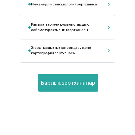
Инженерлік сейсмология зертханасы
Ғимараттар мен құрылыстардың
сейсмотұрақтылығы зертханасы
Жерді қашықтықтан зондтау және
картография зертханасы
Барлық зертханалар