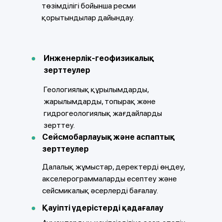
төзімділігі бойынша ресми
қорытындылар дайындау.
Инженерлік-геофизикалық
зерттеулер
Геологиялық құрылымдарды,
жарылымдарды, топырақ және
гидрогеологиялық жағдайларды
зерттеу.
Сейсмобарлауық және аспаптық
зерттеулер
Далалық жұмыстар, деректерді өңдеу,
акселерограммаларды есептеу және
сейсмикалық әсерлерді бағалау.
Қауіпті үдерістерді қадағалау