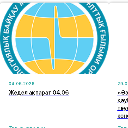
04.06.2026
29.0
Жедел ақпарат 04.06
«Әз
қау
тәу
кон
Толығырақ оқу
Тол