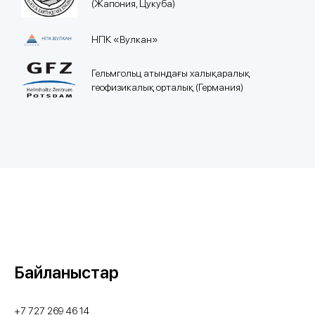
(Жапония, Цукуба)
НПК «Вулкан»
Гельмгольц атындағы халықаралық
геофизикалық орталық (Германия)
Байланыстар
+7 727 269 46 14