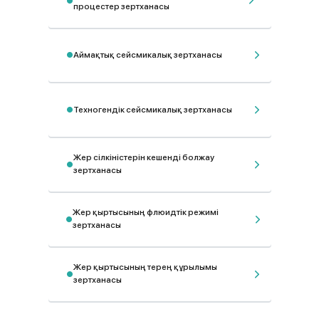
процестер зертханасы
Аймақтық сейсмикалық зертханасы
Техногендік сейсмикалық зертханасы
Жер сілкіністерін кешенді болжау
зертханасы
Жер қыртысының флюидтік режимі
зертханасы
Жер қыртысының терең құрылымы
зертханасы