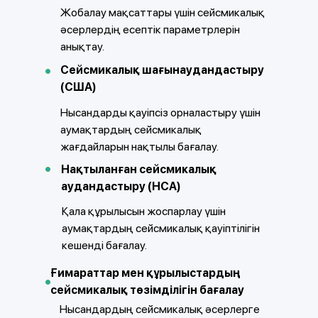
Жобалау мақсаттары үшін сейсмикалық
әсерлердің есептік параметрлерін
анықтау.
Сейсмикалық шағынаудандастыру
(США)
Нысандарды қауіпсіз орналастыру үшін
аумақтардың сейсмикалық
жағдайларын нақтылы бағалау.
Нақтыланған сейсмикалық
аудандастыру (НСА)
Қала құрылысын жоспарлау үшін
аумақтардың сейсмикалық қауіптілігін
кешенді бағалау.
Ғимараттар мен құрылыстардың
сейсмикалық төзімділігін бағалау
Нысандардың сейсмикалық әсерлерге