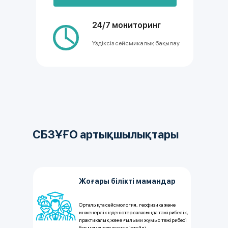
24/7 мониторинг
Үздіксіз сейсмикалық бақылау
СБЗҰҒО артықшылықтары
Жоғары білікті мамандар
Орталықта сейсмология, геофизика және
инженерлік ізденістер саласында тәжірибелік,
практикалық және ғылыми жұмыс тәжірибесі
бар мамандар жұмыс істейді.