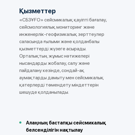
Қызметтер
«СБЗҰҒО» сейсмикалық қауіпті бағалау,
сейсмологиялық мониторинг және
инженерлік-геофизикалық зерттеулер
саласында ғылыми және қолданбалы
қызметтерді жүзеге асырады.
Орталықтың жұмыс нәтижелері
нысандарды жобалау, салу және
пайдалану кезінде, сондай-ақ
аумақтарды дамыту мен сейсмикалық
қатерлерді төмендету міндеттерін
шешуде қолданылады.
Алаңның бастапқы сейсмикалық
белсенділігін нақтылау