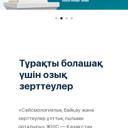
Тұрақты болашақ
үшін озық
зерттеулер
«Сейсмологиялық байқау және
зерттеулер ұлттық ғылыми
орталығы» ЖШС — Қазақстан