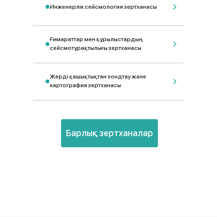
Инженерлік сейсмология зертханасы
Ғимараттар мен құрылыстардың
сейсмотұрақтылығы зертханасы
Жерді қашықтықтан зондтау және
картография зертханасы
Барлық зертханалар