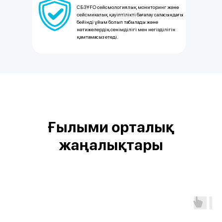
СБЗҰҒО сейсмологиялық мониторинг және
сейсмикалық қауіптілікті бағалау саласындағы
бейінді ұйым болып табылады және
нәтижелердің сенімділігі мен негізділігін
қамтамасыз етеді.
Ғылыми орталық
жаңалықтары