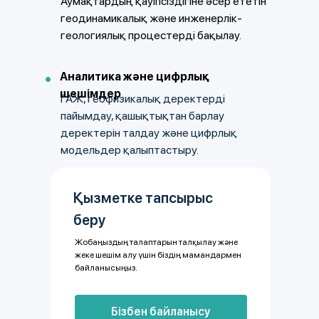
Аумақтардың қауіпсіздігіне әсер ететін
геодинамикалық және инженерлік-
геологиялық процестерді бақылау.
Аналитика және цифрлық
шешімдер
ГАЖ, геофизикалық деректерді
пайымдау, қашықтықтан барлау
деректерін талдау және цифрлық
модельдер қалыптастыру.
Қызметке тапсырыс
беру
Жобаңыздың талаптарын талқылау және
жеке шешім алу үшін біздің мамандармен
байланысыңыз.
Бізбен байланысу