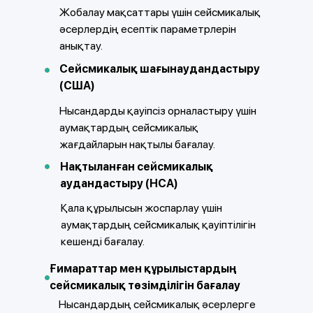
Жобалау мақсаттары үшін сейсмикалық
әсерлердің есептік параметрлерін
анықтау.
Сейсмикалық шағынаудандастыру
(США)
Нысандарды қауіпсіз орналастыру үшін
аумақтардың сейсмикалық
жағдайларын нақтылы бағалау.
Нақтыланған сейсмикалық
аудандастыру (НСА)
Қала құрылысын жоспарлау үшін
аумақтардың сейсмикалық қауіптілігін
кешенді бағалау.
Ғимараттар мен құрылыстардың
сейсмикалық төзімділігін бағалау
Нысандардың сейсмикалық әсерлерге