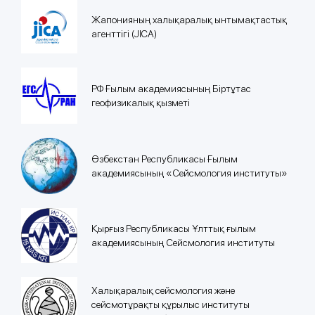
Жапонияның халықаралық ынтымақтастық
агенттігі (JICA)
РФ Ғылым академиясының Біртұтас
геофизикалық қызметі
Өзбекстан Республикасы Ғылым
академиясының «Сейсмология институты»
Қырғыз Республикасы Ұлттық ғылым
академиясының Сейсмология институты
Халықаралық сейсмология және
сейсмотұрақты құрылыс институты