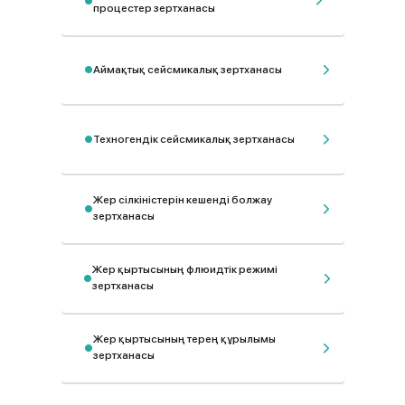
процестер зертханасы
Аймақтық сейсмикалық зертханасы
Техногендік сейсмикалық зертханасы
Жер сілкіністерін кешенді болжау
зертханасы
Жер қыртысының флюидтік режимі
зертханасы
Жер қыртысының терең құрылымы
зертханасы