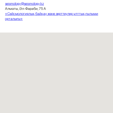
seismology@seismology.kz
Алматы, Әл-Фараби, 75 А
«Сейсмологиялық байқау және зерттеулер ұлттық ғылыми
орталығы»