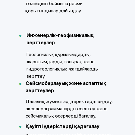
төзімділігі бойынша ресми
қорытындылар дайындау.
Инженерлік-геофизикалық
зерттеулер
Геологиялық құрылымдарды,
жарылымдарды, топырақ және
гидрогеологиялық жағдайларды
зерттеу.
Сейсмобарлауық және аспаптық
зерттеулер
Далалық жұмыстар, деректерді өңдеу,
акселерограммаларды есептеу және
сейсмикалық әсерлерді бағалау.
Қауіпті үдерістерді қадағалау