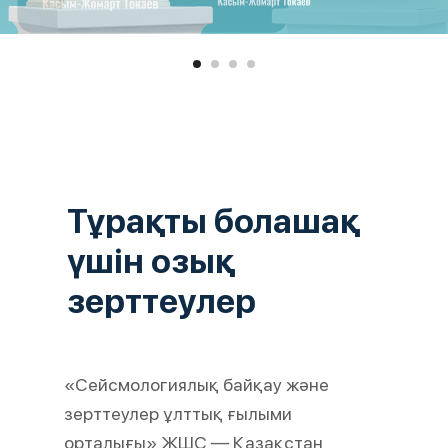
Тұрақты болашақ
үшін озық
зерттеулер
«Сейсмологиялық байқау және
зерттеулер ұлттық ғылыми
орталығы» ЖШС — Қазақстан