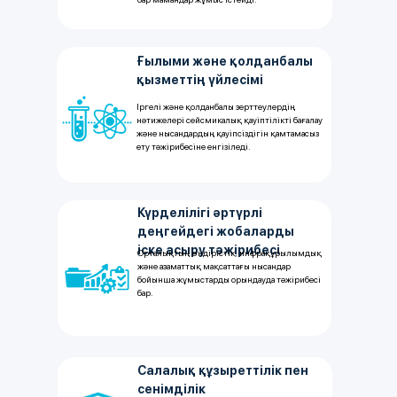
Ғылыми және қолданбалы
қызметтің үйлесімі
Іргелі және қолданбалы зерттеулердің
нәтижелері сейсмикалық қауіптілікті бағалау
және нысандардың қауіпсіздігін қамтамасыз
ету тәжірибесіне енгізіледі.
Күрделілігі әртүрлі
деңгейдегі жобаларды
іске асыру тәжірибесі
Орталықтың өндірістік, инфрақұрылымдық
және азаматтық мақсаттағы нысандар
бойынша жұмыстарды орындауда тәжірибесі
бар.
Салалық құзыреттілік пен
сенімділік