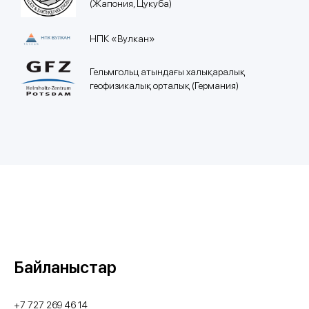
(Жапония, Цукуба)
НПК «Вулкан»
Гельмгольц атындағы халықаралық
геофизикалық орталық (Германия)
Байланыстар
+7 727 269 46 14