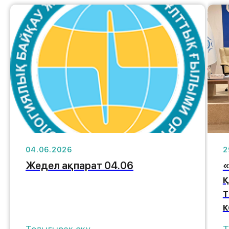
04.06.2026
2
Жедел ақпарат 04.06
«
қ
т
к
Толығырақ оқу
Т