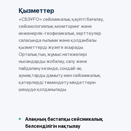
Қызметтер
«СБЗҰҒО» сейсмикалық қауіпті бағалау,
сейсмологиялық мониторинг және
инженерлік-геофизикалық зерттеулер
саласында ғылыми және қолданбалы
қызметтерді жүзеге асырады.
Орталықтың жұмыс нәтижелері
нысандарды жобалау, салу және
пайдалану кезінде, сондай-ақ
аумақтарды дамыту мен сейсмикалық
қатерлерді төмендету міндеттерін
шешуде қолданылады.
Алаңның бастапқы сейсмикалық
белсенділігін нақтылау