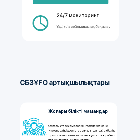
24/7 мониторинг
Үздіксіз сейсмикалық бақылау
СБЗҰҒО артықшылықтары
Жоғары білікті мамандар
Орталықта сейсмология, геофизика және
инженерлік ізденістер саласында тәжірибелік,
практикалық және ғылыми жұмыс тәжірибесі
бар мамандар жұмыс істейді.